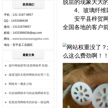
脱层的现象大大
联系我们
4、玻璃纤维网
手机：131-3187-8857
安平县梓贺网格
QQ：1433386638
全国各地的客户
微信：13131878857
邮箱：1433386638@qq.com
网址：
www.boxianwanggebu.com
地址：安平县工业园区
最新文章
玻纤网格胶带/优质网格带 防裂..
做屋顶防水那种网格布好用？怎..
网格布一捆多少钱
仿金锅网格布与铂金锅网格布怎..
前面使用网格布的好处—致远网..