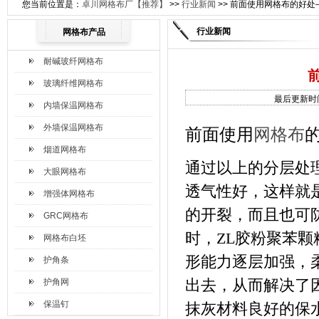
您当前位置是：
卓川网格布厂【推荐】
>>
行业新闻
>> 前面使用网格布的好
行业新闻
网格布产品
耐碱玻纤网格布
玻璃纤维网格布
最后更新时间：
内墙保温网格布
外墙保温网格布
前面使用
网格布
烟道网格布
通过以上的分层处
大眼网格布
透气性好，这样就
增强体网格布
的开裂，而且也可
GRC网格布
时，
ZL
胶粉聚苯颗
网格布白坯
形能力逐层加强，
护角条
出去，从而解决了
护角网
保温钉
抹灰材料良好的保