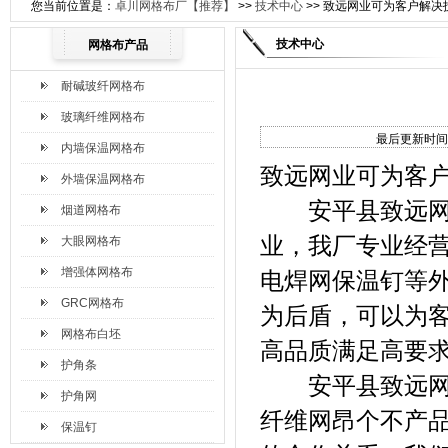
您当前位置是：
卓川网格布厂【推荐】
>>
技术中心
>> 致远网业可为客户解决
技术中心
网格布产品
耐碱玻纤网格布
玻璃纤维网格布
最后更新时间：
内墙保温网格布
致远网业可为客
外墙保温网格布
安平县致远网格
烟道网格布
业，我厂专业经
大眼网格布
增强体网格布
电焊网保温钉等
GRC网格布
为后盾，可以为
网格布白坯
高品质满足高要
护角条
安平县致远网格
护角网
纤维网昂个不产
保温钉