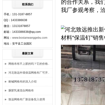
的合作关系，我
联系我们
我厂参观考察，
手机：131-3187-8857
QQ：1433386638
微信：13131878857
邮箱：1433386638@qq.com
网址：
www.boxianwanggebu.com
地址：安平县工业园区
最新文章
网格布有不上胶的吗？它的价格..
河北致远外墙保温网格布厂可开..
耐碱网格布的深入介绍
脲胶乳液混合网格布
致远网格布厂新设备投入使用